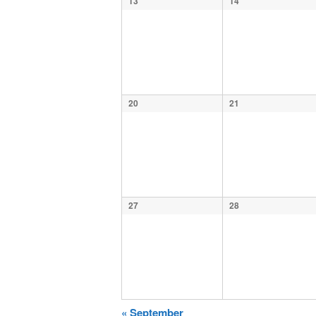
13
14
20
21
27
28
«
September