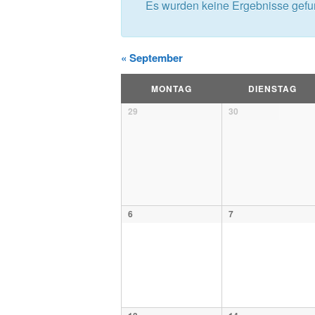
Es wurden keine Ergebnisse gefu
Ansichtennavigat
«
September
Kalender
MONTAG
DIENSTAG
Kalender
29
30
von
von
Veranstaltungen
Veranstaltungen
6
7