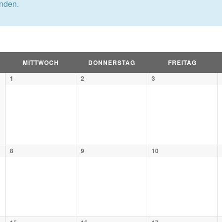
nden.
ion
MITTWOCH
DONNERSTAG
FREITAG
1
2
3
8
9
10