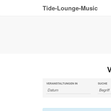
Tide-Lounge-Music
V
Veranstaltungen
Veranstaltungen
VERANSTALTUNGEN IN
SUCHE
Suche
Such-
und